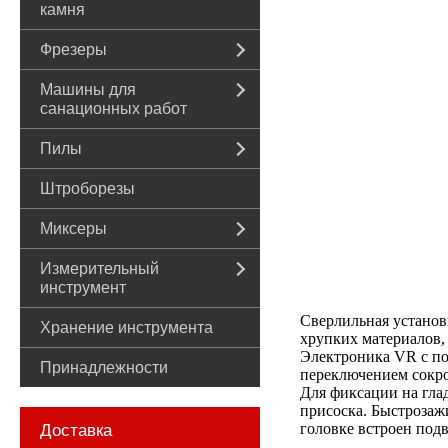
камня
Фрезеры
Машины для
санационных работ
Пилы
Штроборезы
Миксеры
Измерительный
инструмент
Сверлильная установ
Хранение инструмента
хрупких материалов, 
Электроника VR с по
Принадлежности
переключением сокро
Для фиксации на гла
присоска. Быстрозаж
головке встроен под
Доставка