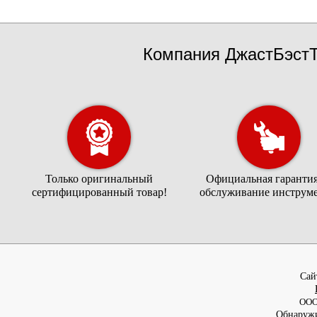
Компания ДжастБэстТ
Только оригинальный
Официальная гарантия
сертифицированный товар!
обслуживание инструме
Cай
ООО
Обнаружи