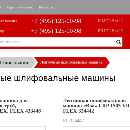
и
Гарантия и сервис
Контакты
+7 (495) 125-00-98
нет магазин
ПН-ПТ с 9 до 18
+7 (495) 125-00-98
ица
ПН-ПТ с 9 до 18
Шлифование
Ленточные шлифовальные машины
ные шлифовальные машины
машина для
Ленточная шлифовальная
 труб,
машина «Boa» LRP 1503 V
X, FLEX 433446
FLEX 324442
FL-324442