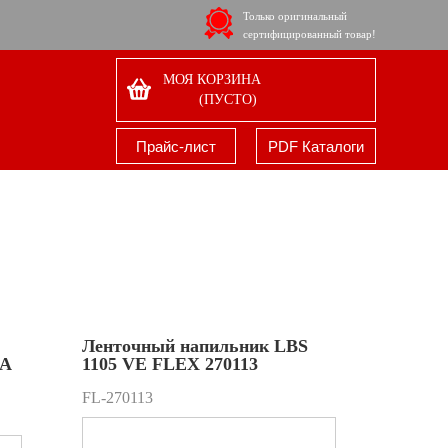
Только оригинальный
сертифицированный товар!
МОЯ КОРЗИНА
(ПУСТО)
Прайс-лист
PDF Каталоги
Ленточный напильник LBS
RA
1105 VE FLEX 270113
FL-270113