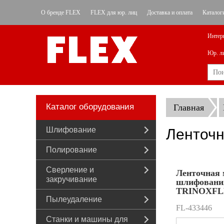
О бренде FLEX
FLEX для юр. лиц
Доставка и оплата
Каталог
Интер
Юр. л
Каталог оборудования
Главная
Шлифование
Ленточ
Полирование
Сверление и
Ленточная 
закручивание
шлифования
TRINOXFLE
Пылеудаление
FL-433446
Станки и машины для