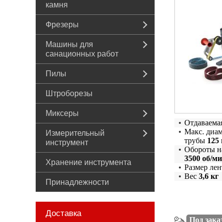
камня
Фрезеры
Машины для
санационных работ
Пилы
Штроборезы
Миксеры
Отдаваема
Макс. диа
Измерительный
трубы
125
инструмент
Обороты н
3500 об/м
Хранение инструмента
Размер ле
Вес
3,6 кг
Принадлежности
Доставка
Под зака