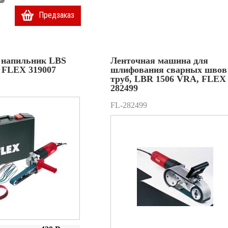
Предзаказ
 напильник LBS
Ленточная машина для
t FLEX 319007
шлифования сварных швов
труб, LBR 1506 VRA, FLEX
282499
FL-282499