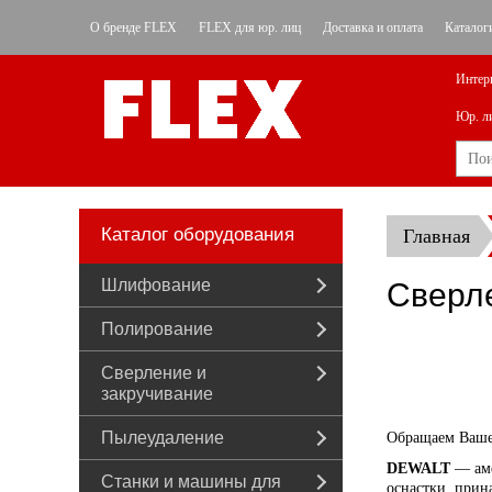
О бренде FLEX
FLEX для юр. лиц
Доставка и оплата
Каталог
Интер
Юр. л
Каталог оборудования
Главная
Шлифование
Сверле
Полирование
Сверление и
закручивание
Пылеудаление
Обращаем Ваше
DEWALT
— аме
Станки и машины для
оснастки, прин