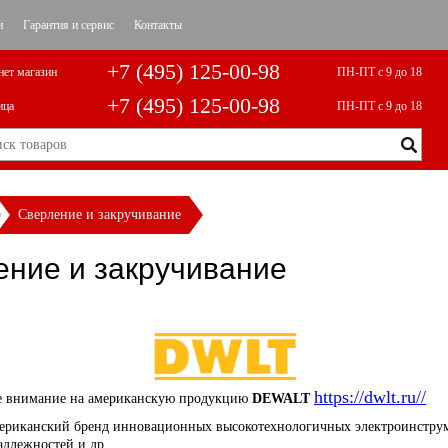
и
Гарантия и сервис
Контакты
+7 (495) 125-00-98
нет магазин
ПН-ПТ с 9 до 18
+7 (495) 125-00-98
ица
ПН-ПТ с 9 до 18
Сверление и закручивание
ние и закручивание
https://dwlt.ru//
 внимание на американскую продукцию
DEWALT
риканский бренд инновационных высокотехнологичных электроинструм
адлежностей и др.