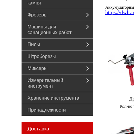
камня
Аккумуляторн
https://dwlt.r
Фрезеры
Машины для
санационных работ
Пилы
Штроборезы
Миксеры
Измерительный
инструмент
Хранение инструмента
Др
Кол-во 
Принадлежности
Доставка