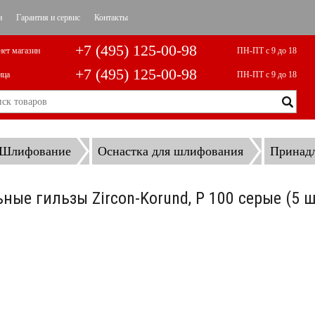
и
Гарантия и сервис
Контакты
+7 (495) 125-00-98
нет магазин
ПН-ПТ с 9 до 18
+7 (495) 125-00-98
ица
ПН-ПТ с 9 до 18
Шлифование
Оснастка для шлифования
Принад
ые гильзы Zircon-Korund, P 100 серые (5 ш