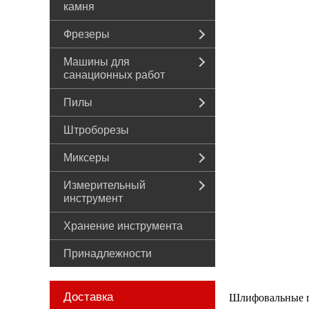
камня
Фрезеры
Машины для
санационных работ
Пилы
Штроборезы
Миксеры
Измерительный
инструмент
Хранение инструмента
Принадлежности
Доставка
Шлифовальные ги