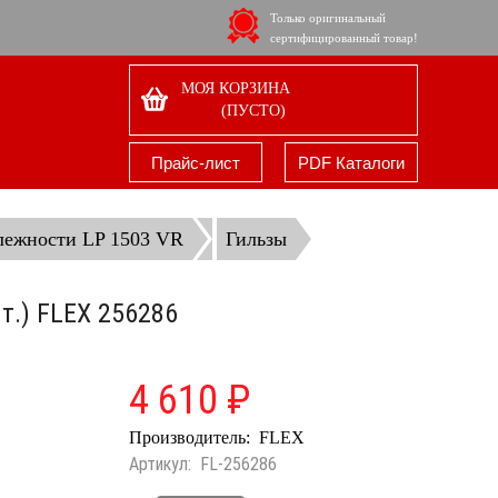
Только оригинальный
сертифицированный товар!
МОЯ КОРЗИНА
(ПУСТО)
Прайс-лист
PDF Каталоги
лежности LP 1503 VR
Гильзы
т.) FLEX 256286
4 610 ₽
Производитель:
FLEX
Артикул:
FL-256286