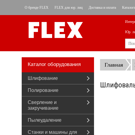
О бренде FLEX
FLEX для юр. лиц
Доставка и оплата
Каталог
Интер
Юр. л
Каталог оборудования
Главная
Шлифование
Шлифовальн
Полирование
Сверление и
закручивание
Пылеудаление
Станки и машины для