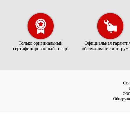
Только оригинальный
Официальная гарантия
сертифицированный товар!
обслуживание инструме
Cай
ООО
Обнаружи