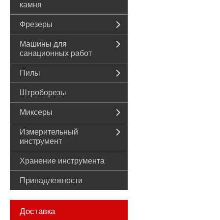
камня
Фрезеры
Машины для
санационных работ
Пилы
Штроборезы
Миксеры
Измерительный
инструмент
Хранение инструмента
Принадлежности
Доставка