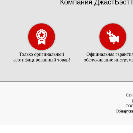
Компания ДжастБэстТ
Только оригинальный
Официальная гарантия
сертифицированный товар!
обслуживание инструме
Cай
ООО
Обнаружи