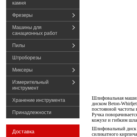
камня
Фрезеры
Машины для
санационных работ
Пилы
Штроборезы
Миксеры
Измерительный
инструмент
Шлифовальная машина
Хранение инструмента
диском Beton-Whirlj
постоянной частоты 
Принадлежности
Ручка поворачиваетс
кожухе и гибким шла
Шлифовальный диск Be
Доставка
силикатного кирпича