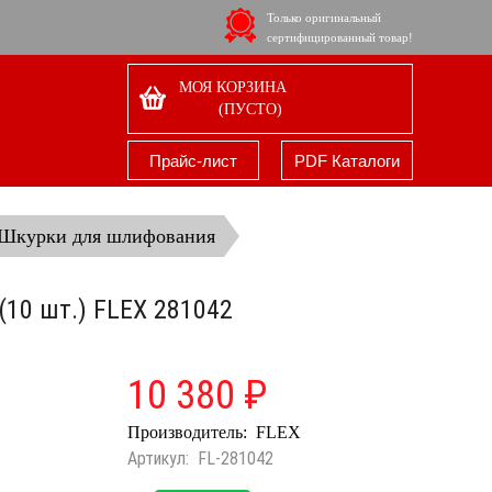
Только оригинальный
сертифицированный товар!
МОЯ КОРЗИНА
(ПУСТО)
Прайс-лист
PDF Каталоги
Шкурки для шлифования
(10 шт.) FLEX 281042
10 380 ₽
Производитель:
FLEX
Артикул:
FL-281042