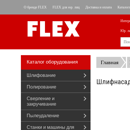
О бренде FLEX
FLEX для юр. лиц
Доставка и оплата
Каталог
Интер
Юр. л
Каталог оборудования
Главная
Шлифование
Шлифнасадк
Полирование
Сверление и
закручивание
Пылеудаление
Станки и машины для