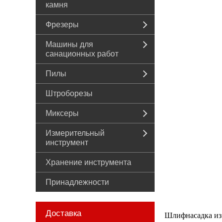
камня
Фрезеры
Машины для
санационных работ
Пилы
Штроборезы
Миксеры
Измерительный
инструмент
Хранение инструмента
Принадлежности
Доставка
Шлифнасадка из 