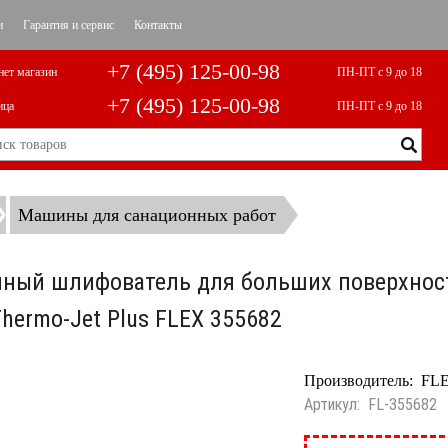
и
Гарантия и сервис
Контакты
+7 (495) 125-00-98
нет магазин
ПН-ПТ с 9 до 18
+7 (495) 125-00-98
ица
ПН-ПТ с 9 до 18
Машины для санационных работ
ный шлифователь для больших поверхнос
Thermo-Jet Plus FLEX 355682
Производитель:
FL
Артикул:
FL-355682