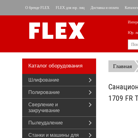
О бренде FLEX
FLEX для юр. лиц
Доставка и оплата
Каталог
Интер
Юр. л
Каталог оборудования
Главная
Шлифование
Санацион
Полирование
1709 FR 
Сверление и
закручивание
Пылеудаление
Станки и машины для