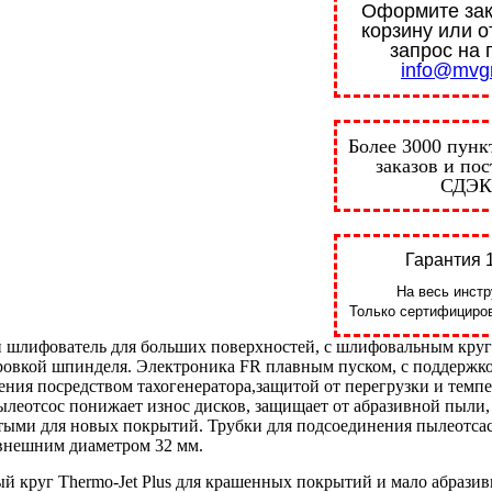
Оформите зак
корзину или о
запрос на 
info@mvgr
Более 3000 пунк
заказов и по
СДЭК
Гарантия 1
На весь инстр
Только сертифициров
шлифователь для больших поверхностей, с шлифовальным круг
ировкой шпинделя. Электроника FR плавным пуском, с поддержк
ения посредством тахогенератора,защитой от перегрузки и темп
ылеотсос понижает износ дисков, защищает от абразивной пыли
тыми для новых покрытий. Трубки для подсоединения пылеотс
 внешним диаметром 32 мм.
 круг Thermo-Jet Plus для крашенных покрытий и мало абрази