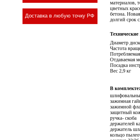
материалов, т
цветных красо
бетона. Нова
Доставка в любую точку РФ
долгий срок 
Технические
Диаметр диск
Частота враще
Потребляемая
Отдаваемая м
Посадка инст
Вес 2,9 кг
В комплекте
шлифовальный
зажимная гай
зажимной фл
защитный ко
ручка- скоба
держателей к
держатель шл
кольцо пылео