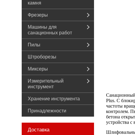
камня
Фрезеры
Машины для
санационных работ
Пилы
Штроборезы
Миксеры
Измерительный
инструмент
Санационный 
Хранение инструмента
Plus. С блок
частоты вращ
Принадлежности
контролем. П
бетона откры
устройства с
Доставка
Шлифовальный