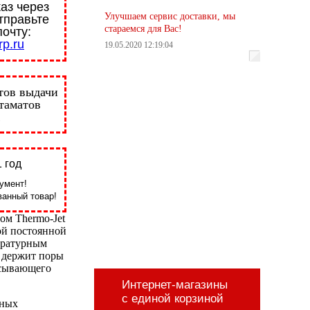
аз через
Улучшаем сервис доставки, мы
тправьте
стараемся для Вас!
почту:
p.ru
19.05.2020 12:19:04
тов выдачи
стаматов
 год
умент!
анный товар!
ом Thermo-Jet
ой постоянной
ературным
, держит поры
асывающего
Интернет-магазины
с единой корзиной
вных