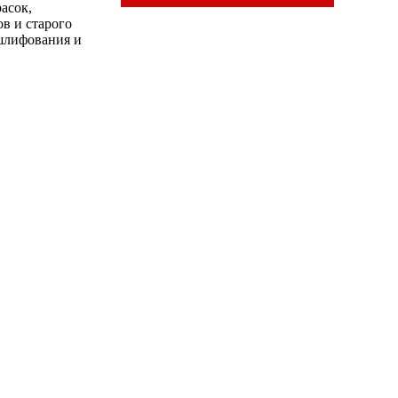
асок,
ов и старого
 шлифования и