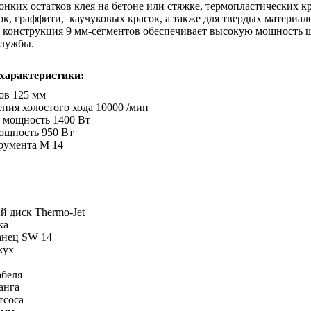
онких остатков клея на бетоне или стяжке, термопластических кр
к, граффити, каучуковых красок, а также для твердых материал
я конструкция 9 мм-сегментов обеспечивает высокую мощность
службы.
 характеристики:
ов 125 мм
ния холостого хода 10000 /мин
 мощность 1400 Вт
ощность 950 Вт
румента M 14
:
 диск Thermo-Jet
ка
анец SW 14
жух
абеля
анга
тсоса