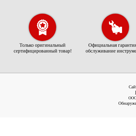
Только оригинальный
Официальная гарантия
сертифицированный товар!
обслуживание инструме
Cай
ООО
Обнаружи