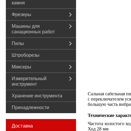
камня
Фрезеры
Машины для
санационных работ
Пилы
Штроборезы
Миксеры
Измерительный
инструмент
Сальная сабельная п
Хранение инструмента
с переключателем уск
большую часть вибра
Принадлежности
Технические характ
Частота холостого хо
Доставка
Ход 28 мм