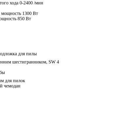
того хода 0-2400 /мин
 мощность 1300 Вт
ощность 850 Вт
:
подложка для пилы
енним шестигранником, SW 4
убы
им для пилок
й чемодан