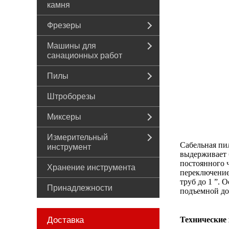
камня
Фрезеры
Машины для
санационных работ
Пилы
Штроборезы
Миксеры
Измерительный
Сабельная пи
инструмент
выдерживает 
постоянного ч
Хранение инструмента
переключение
труб до 1 ”.
Принадлежности
подъемной до
Доставка
Технические