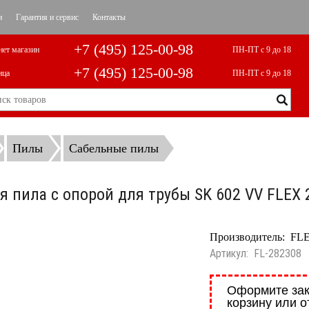
и
Гарантия и сервис
Контакты
+7 (495) 125-00-98
нет магазин
ПН-ПТ с 9 до 18
+7 (495) 125-00-98
ица
ПН-ПТ с 9 до 18
Пилы
Сабельные пилы
я пила с опорой для трубы SK 602 VV FLEX 
Производитель:
FL
Артикул:
FL-282308
Оформите зак
корзину или о