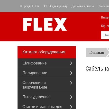
О бренде FLEX
FLEX для юр. лиц
Доставка и оплата
Каталог
Интер
Юр. л
Каталог оборудования
Главная
Шлифование
Сабельна
Полирование
Сверление и
закручивание
Пылеудаление
Станки и машины для