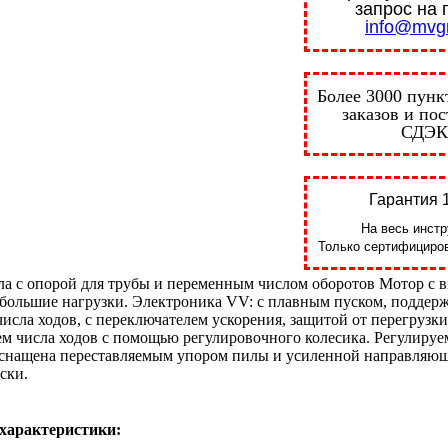
запрос на 
info@mvgr
Более 3000 пунк
заказов и по
СДЭК
Гарантия 1
На весь инстр
Только сертифициров
ла с опорой для трубы и переменным числом оборотов Мотор с
большие нагрузки. Электроника VV: с плавным пуском, поддер
исла ходов, с переключателем ускорения, защитой от перегрузки
м числа ходов с помощью регулировочного колесика. Регулируе
 Оснащена переставляемым упором пилы и усиленной направляю
ски.
 характеристики: