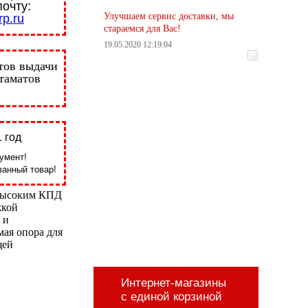
почту:
Улучшаем сервис доставки, мы
p.ru
стараемся для Вас!
19.05.2020 12:19:04
тов выдачи
стаматов
 год
умент!
анный товар!
 высоким КПД
жкой
 и
мая опора для
щей
Интернет-магазины
с единой корзиной