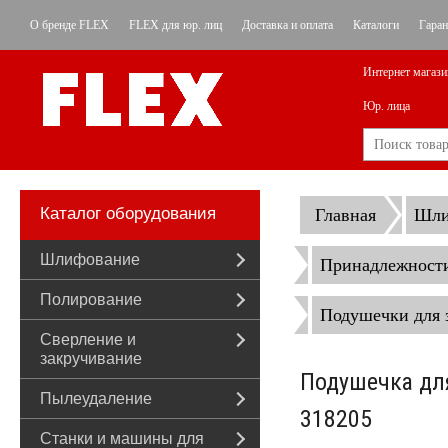
О бренде FLEX
FLEX для юр. лиц
Доставка и оплата
Каталоги
Гаран
Интернет магази
Юр. лица
Каталог оборудования
Главная
Шли
Шлифование
Принадлежност
Полирование
Подушечки для 
Сверление и
закручивание
Подушечка дл
Пылеудаление
318205
Станки и машины для