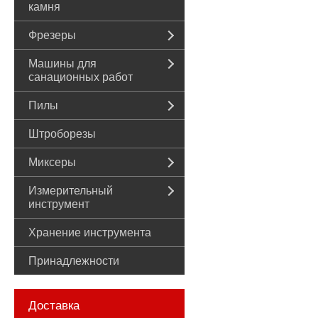
камня
Фрезеры
Машины для
санационных работ
Пилы
Штроборезы
Миксеры
Измерительный
инструмент
Хранение инструмента
Принадлежности
Доставка