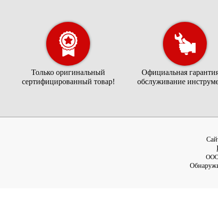
Только оригинальный
Официальная гарантия
сертифицированный товар!
обслуживание инструме
Cай
ООО
Обнаружи