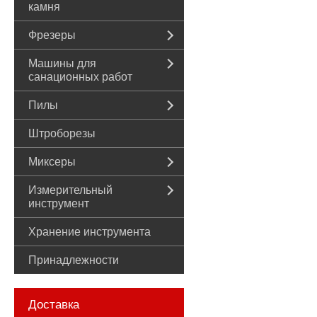
камня
Фрезеры
Машины для
санационных работ
Пилы
Штроборезы
Миксеры
Измерительный
инструмент
Хранение инструмента
Принадлежности
Доставка