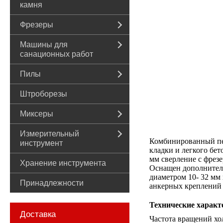
камня
Фрезеры
Машины для
санационных работ
Пилы
Штроборезы
Миксеры
Измерительный
Комбинированный пер
инструмент
кладки и легкого бе
мм сверление с фрезе
Хранение инструмента
Оснащен дополнитель
диаметром 10- 32 мм
Принадлежности
анкерных креплений 
Технические характ
Доставка
Частота вращений хол