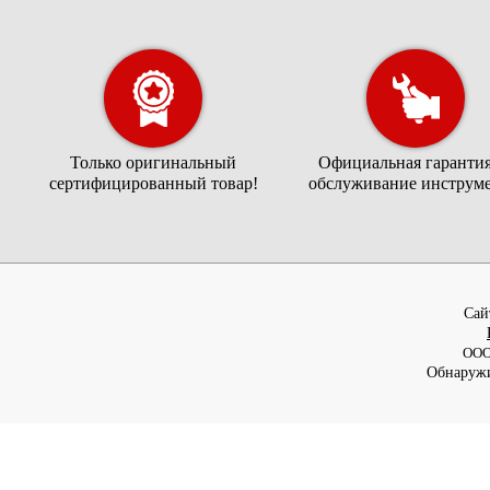
Только оригинальный
Официальная гарантия
сертифицированный товар!
обслуживание инструме
Cай
ООО
Обнаружи