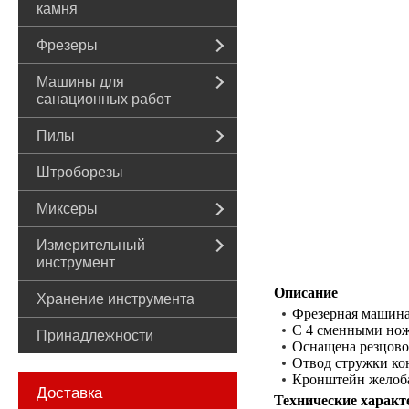
камня
Фрезеры
Машины для
санационных работ
Пилы
Штроборезы
Миксеры
Измерительный
инструмент
Описание
Хранение инструмента
Фрезерная машина
С 4 сменными нож
Принадлежности
Оснащена резцово
Отвод стружки к
Кронштейн желоба
Доставка
Технические характ