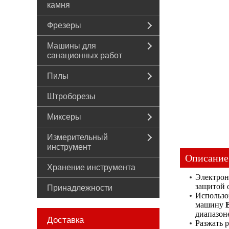
камня
Фрезеры
Машины для
санационных работ
Пилы
Штроборезы
Миксеры
Измерительный
инструмент
Описание
Хранение инструмента
Электрон
защитой 
Принадлежности
Использо
машину
диапазоне
Доставка
Разжать 