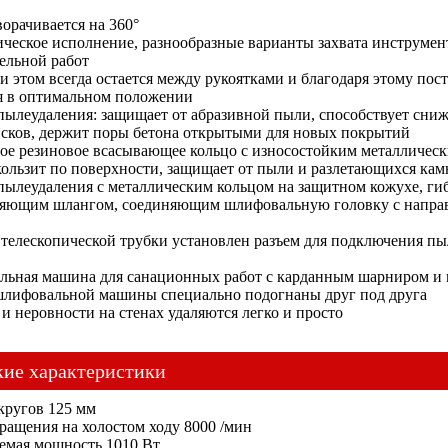
орачивается на 360°
ческое исполнение, разнообразные варианты захвата инструмен
ельной работ
и этом всегда остается между рукоятками и благодаря этому пос
я в оптимальном положении
пылеудаления: защищает от абразивной пыли, способствует сни
исков, держит поры бетона открытыми для новых покрытий
ое резиновое всасывающее кольцо с износостойким металлическ
кользит по поверхности, защищает от пыли и разлетающихся кам
пылеудаления с металлическим кольцом на защитном кожухе, ги
яющим шлангом, соединяющим шлифовальную головку с напр
 телескопической трубки установлен разъем для подключения пы
ьная машина для санационных работ с карданным шарниром и 
шлифовальной машины специально подогнаны друг под друга
и неровности на стенах удаляются легко и просто
кие характеристики
кругов 125 мм
вращения на холостом ходу 8000 /мин
емая мощность 1010 Вт