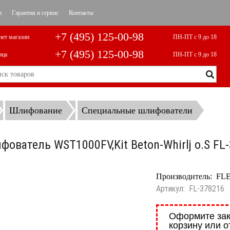
и
Гарантия и сервис
Контакты
+7 (495) 125-00-98
нет магазин
ПН-ПТ с 9 до 18
+7 (495) 125-00-98
ица
ПН-ПТ с 9 до 18
Шлифование
Специальные шлифователи
фователь WST1000FV,Kit Beton-Whirlj o.S FL
Производитель:
FL
Артикул:
FL-378216
Оформите зак
корзину или о