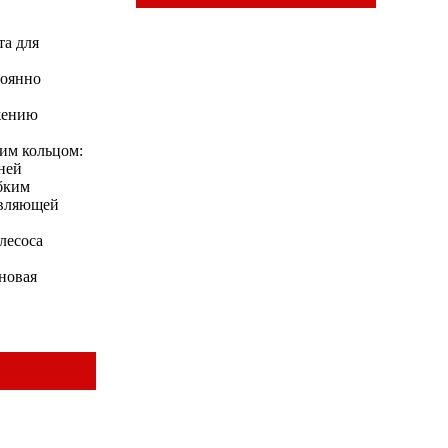
та для
тоянно
жению
им кольцом:
ней
бким
авляющей
лесоса
новая