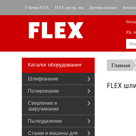
О бренде FLEX
FLEX для юр. лиц
Доставка и оплата
Каталог
Интер
Юр. л
Каталог оборудования
Главная
Шлифование
FLEX шли
Полирование
Сверление и
закручивание
Пылеудаление
Станки и машины для