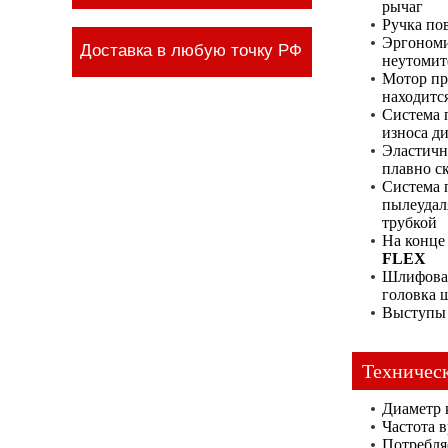
рычаг
Ручка пов
Эргономи
Доставка в любую точку РФ
неутомит
Мотор пр
находитс
Система 
износа д
Эластичн
плавно с
Система 
пылеудал
трубкой
На конце
FLEX
Шлифовал
головка 
Выступы 
Техничес
Диаметр 
Частота 
Потребля