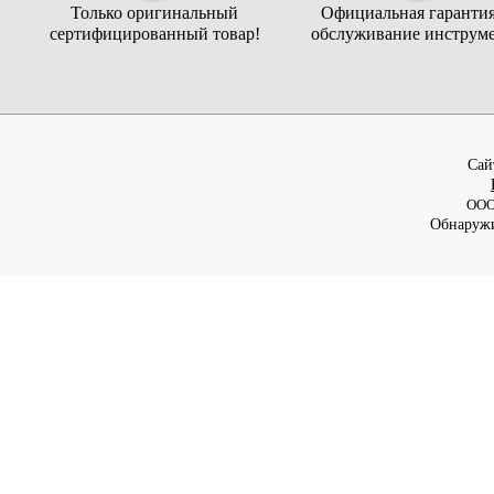
Только оригинальный
Официальная гарантия
сертифицированный товар!
обслуживание инструме
Cай
ООО
Обнаружи