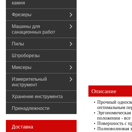
камня
Фрезеры
Машины для
санационных работ
Пилы
Штроборезы
Миксеры
Измерительный
инструмент
Описание
Хранение инструмента
Прочный односко
оптимальным пер
Принадлежности
Эргономическая р
положении - все
Поверхность с 
Доставка
Полноволновая э