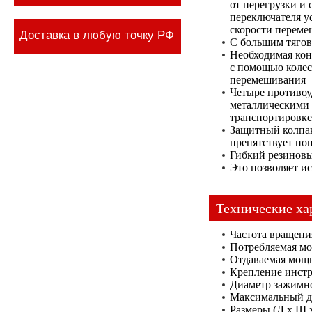
от перегрузки и
переключателя у
скорости перем
Доставка в любую точку РФ
С большим тягов
Необходимая кон
с помощью колес
перемешивания
Четыре противо
металлическими 
транспортировке,
Защитный колпак
препятствует по
Гибкий резиновы
Это позволяет и
Технические ха
Частота вращени
Потребляемая мо
Отдаваемая мощн
Крепление инст
Диаметр зажимн
Максимальный ди
Размеры (Д x Ш x