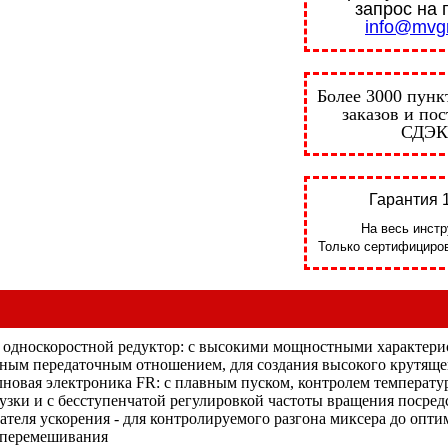
запрос на 
info@mvgr
Более 3000 пунк
заказов и по
СДЭК
Гарантия 1
На весь инстр
Только сертифициров
односкоростной редуктор: с высокими мощностными характери
ным передаточным отношением, для создания высокого крутяще
новая электроника FR: с плавным пуском, контролем температу
рузки и с бесступенчатой регулировкой частоты вращения посред
ателя ускорения - для контролируемого разгона миксера до опт
 перемешивания