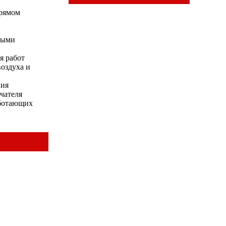
прямом
ными
я работ
оздуха и
ния
чателя
аботающих