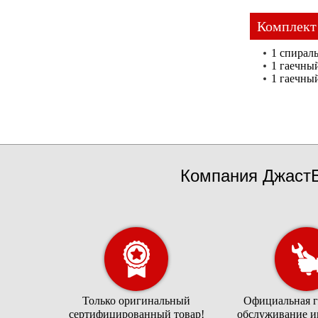
Комплект
1 спирал
1 гаечны
1 гаечны
Компания ДжастБ
Только оригинальный
Официальная г
сертифицированный товар!
обслуживание и