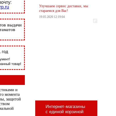
почту:
Улучшаем сервис доставки, мы
p.ru
стараемся для Вас!
19.05.2020 12:19:04
тов выдачи
стаматов
 год
умент!
анный товар!
стиками и
го момента
ры, защитой
ством
Интернет-магазины
имальной
с единой корзиной