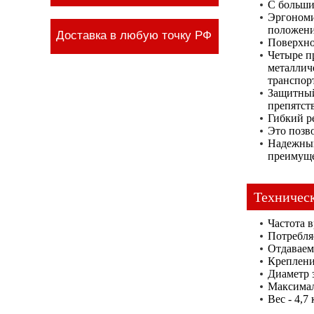
С больши
Эргономич
положени
Доставка в любую точку РФ
Поверхно
Четыре п
металлич
транспорт
Защитный
препятст
Гибкий р
Это позв
Надежный
преимуще
Техничес
Частота в
Потребля
Отдаваем
Креплени
Диаметр 
Максимал
Вес - 4,7 