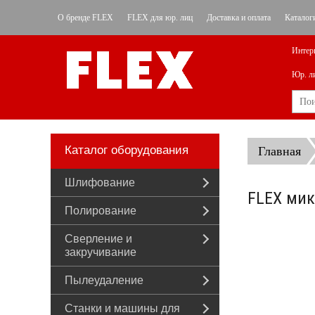
О бренде FLEX
FLEX для юр. лиц
Доставка и оплата
Каталог
Интер
Юр. л
Каталог оборудования
Главная
Шлифование
FLEX мик
Полирование
Сверление и
закручивание
Пылеудаление
Станки и машины для