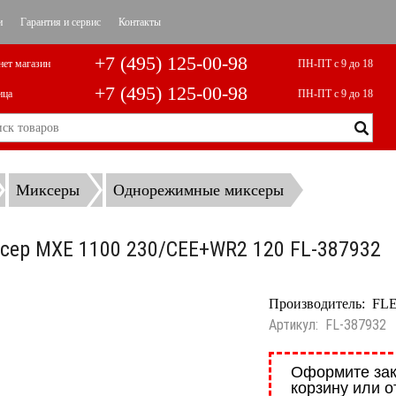
и
Гарантия и сервис
Контакты
+7 (495) 125-00-98
нет магазин
ПН-ПТ с 9 до 18
+7 (495) 125-00-98
ица
ПН-ПТ с 9 до 18
Миксеры
Однорежимные миксеры
сер MXE 1100 230/CEE+WR2 120 FL-387932
Производитель:
FL
Артикул:
FL-387932
Оформите зак
корзину или о