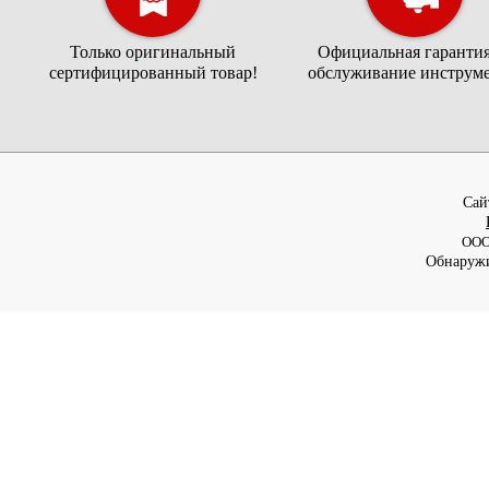
Только оригинальный
Официальная гарантия
сертифицированный товар!
обслуживание инструме
Cай
ООО
Обнаружи