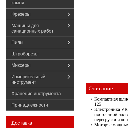
камня
Фрезеры
Машины для
санационных работ
Пилы
Штроборезы
Миксеры
Измерительный
инструмент
Описание
Хранение инструмента
Компактная шлиф
125
Принадлежности
Электроника VR:
постоянной част
перегрузки и ко
Доставка
Мотор: с мощным