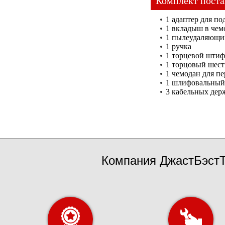
Комплект поста
1 адаптер для п
1 вкладыш в чем
1 пылеудаляющи
1 ручка
1 торцевой шти
1 торцовый шес
1 чемодан для пе
1 шлифовальный
3 кабельных дер
Компания ДжастБэстТ