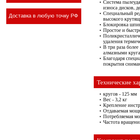
Система пылеуда
износа дисков, 
Специальный ред
Доставка в любую точку РФ
высокого крутящ
Блокировка шпин
Простое и быстр
Поликристалличе
удаления термич
В три раза боле
алмазными круг
Благодаря спец
покрытия снимаю
Технические ха
кругов - 125 мм
Вес - 3,2 кг
Крепление инстр
Отдаваемая мощн
Потребляемая мо
Частота вращения