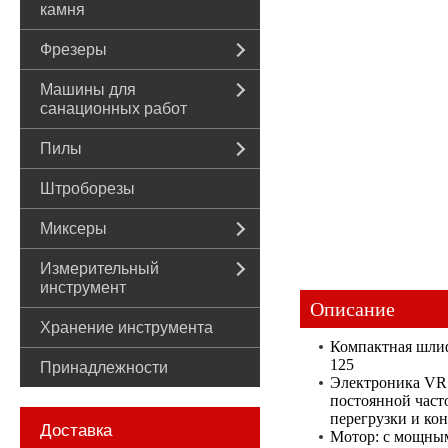
камня
Фрезеры
Машины для
санационных работ
Пилы
Штроборезы
Миксеры
Измерительный
инструмент
Описание
Хранение инструмента
Компактная шлиф
125
Принадлежности
Электроника VR:
постоянной част
перегрузки и ко
Доставка
Мотор: с мощным