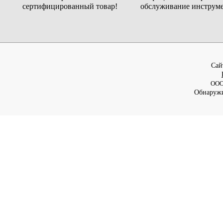
сертифицированный товар!
обслуживание инструме
Cай
ООО
Обнаружи