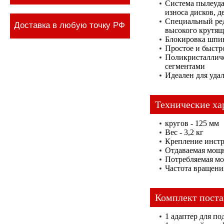
Система пылеуда
износа дисков, 
Специальный ред
Доставка в любую точку РФ
высокого крутящ
Блокировка шпин
Простое и быстр
Поликристаллич
сегментами
Идеален для уда
Технические ха
кругов - 125 мм
Вес - 3,2 кг
Крепление инстр
Отдаваемая мощн
Потребляемая мо
Частота вращения
Комплект поста
1 адаптер для п