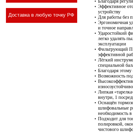
Благодаря регул
Эффективное от
устройству
Доставка в любую точку РФ
Для работы без 
Эргономичная уд
и точное направ
Ударостойкий фи
легко удалять п
эксплуатации
Фильтрующий ПЭ
эффективной раб
Лёгкий инструме
специальной бал
Благодаря этому 
Возможность под
Высокоэффектив
износоустойчиво
Липкая «тарелка
внутри, 1 посре
Оснащён тормозо
шлифовальные ри
необходимость в
Подходит для то
полировкой, око
чистового шлифо