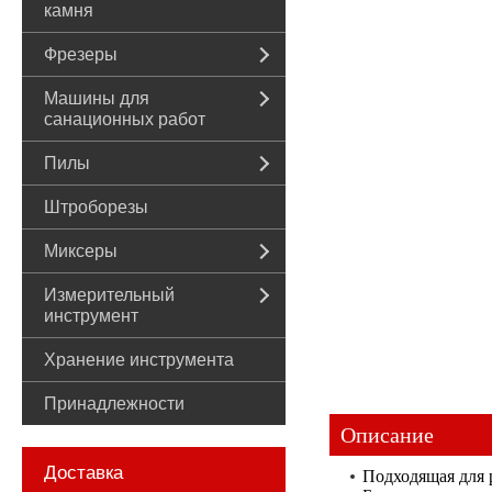
камня
Фрезеры
Машины для
санационных работ
Пилы
Штроборезы
Миксеры
Измерительный
инструмент
Хранение инструмента
Принадлежности
Описание
Доставка
Подходящая для 