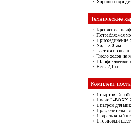
Хорошо подходит
Технические ха
Крепление шлифо
Потребляемая мо
Присоединение с
Ход - 3,0 мм
Частота вращения
Число ходов на х
Шлифовальный к
Вес - 2,1 кг
Комплект поста
1 cтартовый наб
1 кейс L-BOXX 
1 патрон для мик
1 разделительная
1 тарельчатый ш
1 торцовый шес