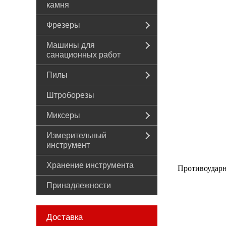
камня
Фрезеры
Машины для
санационных работ
Пилы
Штроборезы
Миксеры
Измерительный
инструмент
Хранение инструмента
Противоударн
Принадлежности
Доставка