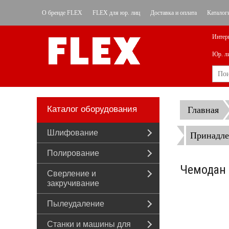
О бренде FLEX
FLEX для юр. лиц
Доставка и оплата
Каталог
Интер
Юр. л
Каталог оборудования
Главная
Шлифование
Принадле
Полирование
Чемодан 
Сверление и
закручивание
Пылеудаление
Станки и машины для