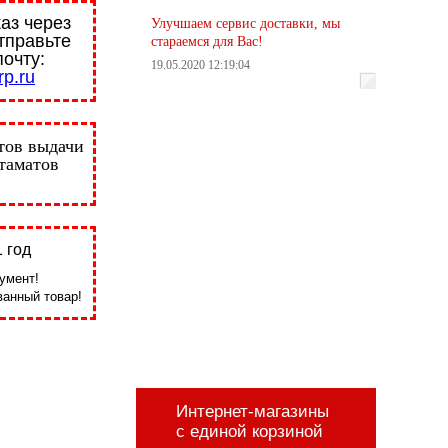
аз через
Улучшаем сервис доставки, мы
тправьте
стараемся для Вас!
почту:
19.05.2020 12:19:04
p.ru
тов выдачи
стаматов
 год
умент!
анный товар!
Интернет-магазины
с единой корзиной