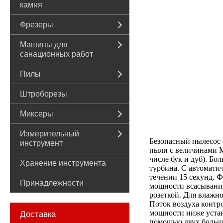
камня
Фрезеры
Машины для
санационных работ
Пилы
Штроборезы
Миксеры
Измерительный
Безопасный пылесос с
инструмент
пыли с величинами M
числе бук и дуб). Б
Хранение инструмента
турбина. С автомати
течении 15 секунд. 
Принадлежности
мощности всасывани
розеткой. Для влажн
Поток воздуха контр
мощности ниже устан
Доставка
помощью двух больш