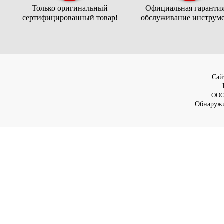
Только оригинальный
Официальная гарантия
сертифицированный товар!
обслуживание инструме
Cай
ООО
Обнаружи