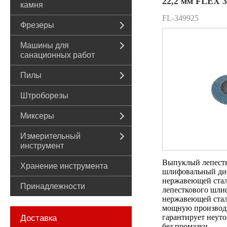
22,2 мм FLEX 3
камня
FL-349925
Фрезеры
Машины для
санационных работ
Пилы
Штроборезы
Миксеры
Измерительный
инструмент
Выпуклый лепест
Хранение инструмента
шлифовальный дис
нержавеющей стал
Принадлежности
лепесткового шли
нержавеющей стал
мощную производи
гарантирует неут
Доставка
без промазки.