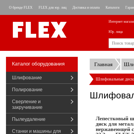
О бренде FLEX
FLEX для юр. лиц
Доставка и оплата
Каталоги
Гаран
Интернет магази
Юр. лица
Каталог оборудования
Главная
Шли
Шлифование
Шлифовальные диск
Полирование
Шлифовал
Сверление и
закручивание
Лепестковый 
Пылеудаление
диск для метал
нержавеющей ст
Станки и машины для