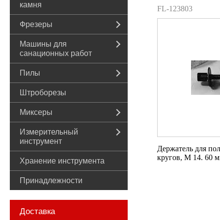
камня
FL-123803
Фрезеры
Машины для
санационных работ
Пилы
Штроборезы
Миксеры
Измерительный
инструмент
Держатель для по
кругов, M 14. 60 м
Хранение инструмента
Принадлежности
Доставка