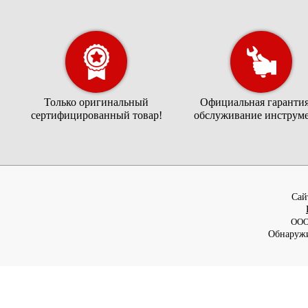
Только оригинальный
Официальная гарантия
сертифицированный товар!
обслуживание инструме
Cай
ООО
Обнаружи